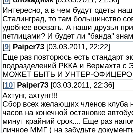
Интересно, а в чем будут одеты наш
Сталинград, то там большинство сов
удобнее воевать. А наши друзья пр
петлицами? И будет ли "банда" зна
[
9
]
Paiper73
[03.03.2011, 22:22]
Еще раз повторюсь есть стандарт э
подразделений РККА и Вермахта с
МОЖЕТ БЫТЬ И УНТЕР-ОФИЦЕРОВ Т
[
10
]
Paiper73
[03.03.2011, 22:36]
Ахтунг, ахтунг!!!
Сбор всех желающих членов клуба на
часов на конечной остановке автобу
минут крайний срок.... Еще раз нап
личное ММГ ( на забудьте документ