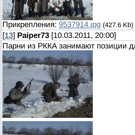
Прикрепления:
9537914.jpg
(427.6 Kb)
[
13
]
Paiper73
[10.03.2011, 20:00]
Парни из РККА занимают позиции д