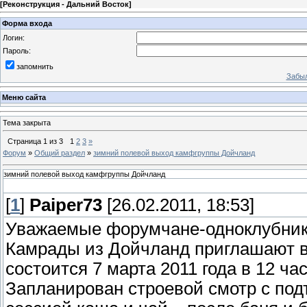
[
Реконструкция - Дальний Восток
]
Форма входа
Логин:
Пароль:
запомнить
Забыл
Меню сайта
Тема закрыта
Страница
1
из
3
1
2
3
»
Форум
»
Общий раздел
»
зимний полевой выход камфгруппы Дойчланд
зимний полевой выход камфгруппы Дойчланд
[
1
]
Paiper73
[26.02.2011, 18:53]
Уважаемые форумчане-одноклубники,
Камрады из Дойчланд приглашают в
состоится 7 марта 2011 года в 12 ча
Запланирован строевой смотр с под