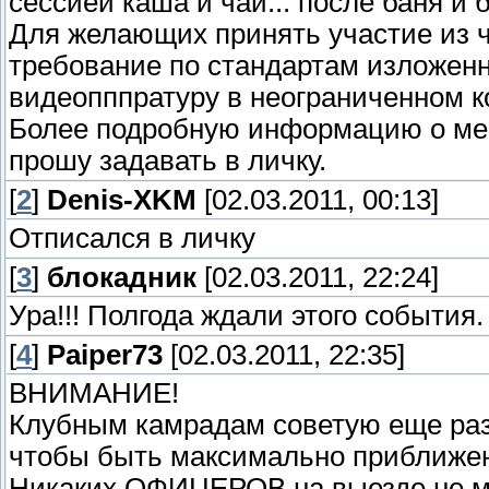
сессией каша и чай... после баня и 
Для желающих принять участие из ч
требование по стандартам изложенн
видеопппратуру в неограниченном к
Более подробную информацию о мест
прошу задавать в личку.
[
2
]
Denis-XKM
[02.03.2011, 00:13]
Отписался в личку
[
3
]
блокадник
[02.03.2011, 22:24]
Ура!!! Полгода ждали этого события.
[
4
]
Paiper73
[02.03.2011, 22:35]
ВНИМАНИЕ!
Клубным камрадам советую еще раз
чтобы быть максимально приближе
Никаких ОФИЦЕРОВ на выезде не м