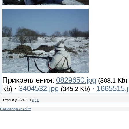
Прикрепления:
0829650.jpg
(308.1 Kb)
·
3404532.jpg
·
1665515.
Kb)
(345.2 Kb)
Страница
1
из
3
1
2
3
»
Полная версия сайта