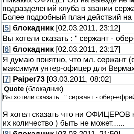
подразделений клуба в звании серж
Более подробный план действий на
[
5
]
блокадник
[02.03.2011, 23:12]
Вы хотели сказать : " сержант - обе
[
6
]
блокадник
[02.03.2011, 23:17]
Я думаю понятно, что мл. сержант (
максимум унтер-офицер для Вермах
[
7
]
Paiper73
[03.03.2011, 08:02]
Quote
(
блокадник
)
Вы хотели сказать : " сержант - обер-ефре
Я хотел сказать что ни ОФИЦЕРОВ 
их количество ) быть не может......
[
8
]
блокадник
[03.03.2011, 21:50]